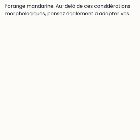
l’orange mandarine. Au-delà de ces considérations
morphologiques, pensez également à adapter vos
couleurs selon la période de l’année.
Pour la saison, misez sur les pastels au printemps-
été (rose pêche, bleu pastel) et les tons plus
profonds en automne-hiver (rouge cerise, gris). Les
teintes neutres restent des valeurs sûres toute
l’année.
L’astuce ? Commencez par de petites touches si
vous n’osez pas les couleurs vives. Un survêtement
coloré se marie parfaitement avec des baskets
neutres, ou inversement. L’important est de vous
sentir à l’aise dans vos choix.
Les marques et collections
incontournables